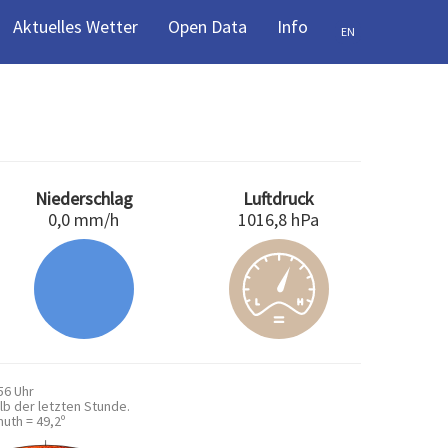
Aktuelles Wetter
Open Data
Info
EN
Niederschlag
Luftdruck
0,0 mm/h
1016,8 hPa
6 Uhr
lb der letzten Stunde.
uth = 49,2º