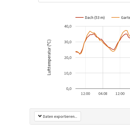
Dach (53 m)
Garte
40,0
30,0
Lufttemperatur (°C)
20,0
10,0
0,0
12:00
04.08
12:00
Daten exportieren...